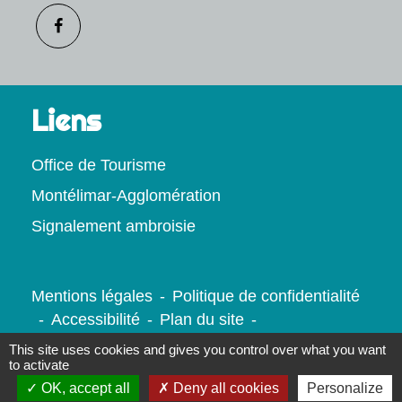
Liens
Office de Tourisme
Montélimar-Agglomération
Signalement ambroisie
Mentions légales
-
Politique de confidentialité
-
Accessibilité
-
Plan du site
-
Gestion des cookies
This site uses cookies and gives you control over what you want
to activate
OK, accept all
Deny all cookies
Personalize
Site créé en partenariat avec Réseau des Communes