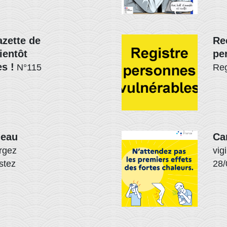
azette de
Re
ientôt
pe
s !
N°115
Reg
neau
Ca
rgez
vig
estez
28/