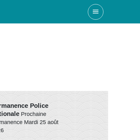
menu
rmanence Police
tionale
Prochaine
manence Mardi 25 août
26