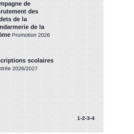
mpagne de
crutement des
dets de la
ndarmerie de la
ôme
Promotion 2026
scriptions scolaires
trée 2026/2027
1
-2
-3
-4