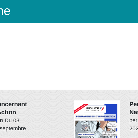
ne
oncernant
Pe
Action
Na
m
Du 03
per
 septembre
20