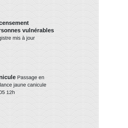
censement
rsonnes vulnérables
istre mis à jour
nicule
Passage en
ilance jaune canicule
05 12h