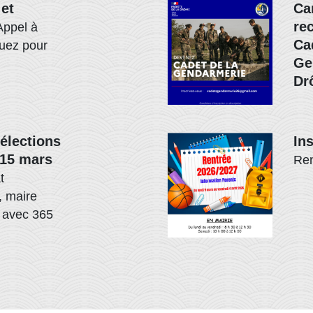
 et
Ca
re
Appel à
Ca
quez pour
Ge
Dr
élections
In
 15 mars
Ren
t
, maire
u avec 365