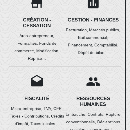
store
assessment
CRÉATION -
GESTION - FINANCES
CESSATION
Facturation,
Marchés publics,
Auto-entrepreneur,
Bail commercial,
Formalités,
Fonds de
Financement,
Comptabilité,
commerce,
Modification,
Dépôt de bilan…
Reprise…
drafts
people
FISCALITÉ
RESSOURCES
HUMAINES
Micro-entreprise,
TVA,
CFE,
Embauche,
Contrats,
Rupture
Taxes - Contributions,
Crédits
conventionnelle,
Déclarations
d’impôt,
Taxes locales…
sociales,
Licenciement…