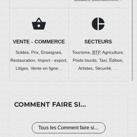
shopping_basket
pie_chart
VENTE - COMMERCE
SECTEURS
Soldes,
Prix,
Enseignes,
Tourisme,
BTP
,
Agriculture,
Restauration,
Import - export,
Poids lourds,
Taxi,
Édition,
Litiges,
Vente en ligne…
Artistes,
Sécurité, …
COMMENT FAIRE SI…
Tous les Comment faire si…