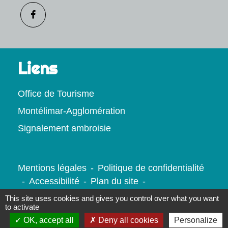
Liens
Office de Tourisme
Montélimar-Agglomération
Signalement ambroisie
Mentions légales
-
Politique de confidentialité
-
Accessibilité
-
Plan du site
-
Gestion des cookies
This site uses cookies and gives you control over what you want
to activate
OK, accept all
Deny all cookies
Personalize
Site créé en partenariat avec Réseau des Communes