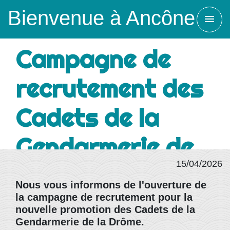
Bienvenue à Ancône
menu
Campagne de
recrutement des
Cadets de la
Gendarmerie de
15/04/2026
la Drôme
Nous vous informons de l'ouverture de
la campagne de recrutement pour la
Accueil
/
La commune
/
Actualités
/
nouvelle promotion des Cadets de la
Campagne de recrutement des Cadets de
Gendarmerie de la Drôme.
la Gendarmerie de la Drôme