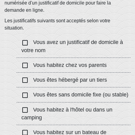
numérisée d'un justificatif de domicile pour faire la
demande en ligne.
Les justificatifs suivants sont acceptés selon votre
situation.
check_box_outline_blank
Vous avez un justificatif de domicile à
votre nom
check_box_outline_blank
Vous habitez chez vos parents
check_box_outline_blank
Vous êtes hébergé par un tiers
check_box_outline_blank
Vous êtes sans domicile fixe (ou stable)
check_box_outline_blank
Vous habitez à l'hôtel ou dans un
camping
check_box_outline_blank
Vous habitez sur un bateau de