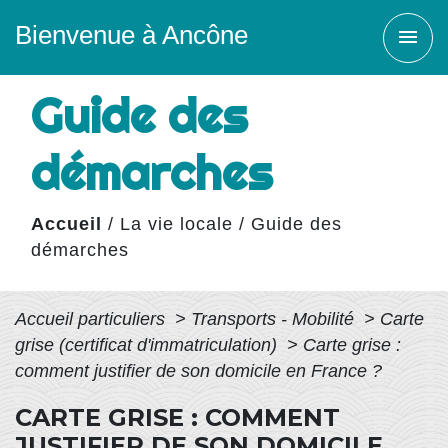
Bienvenue à Ancône
menu
Guide des
démarches
Accueil
/
La vie locale
/
Guide des
démarches
Accueil particuliers
>
Transports - Mobilité
>
Carte
grise (certificat d'immatriculation)
>
Carte grise :
comment justifier de son domicile en France ?
CARTE GRISE : COMMENT
JUSTIFIER DE SON DOMICILE