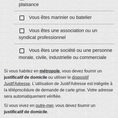
plaisance
check_box_outline_blank
Vous êtes marinier ou batelier
check_box_outline_blank
Vous êtes une association ou un
syndicat professionnel
check_box_outline_blank
Vous êtes une société ou une personne
morale, civile, industrielle ou commerciale
Si vous habitez en
métropole
, vous devez fournir un
justificatif de domicile
ou utiliser le
dispositif
Justif'Adresse
. L'utilisation de Justif'Adresse est intégrée à
la téléprocédure de demande de carte grise. Votre adresse
sera automatiquement vérifiée.
Si vous vivez en
outre-mer
, vous devez fournir un
justificatif de domicile
.