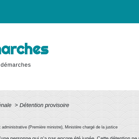
marches
 démarches
pénale
>
Détention provisoire
et administrative (Première ministre), Ministère chargé de la justice
'une personne qui n'a pas encore été jugée. Cette détention ne