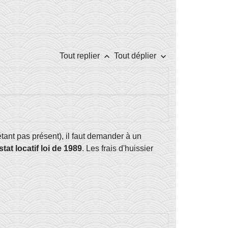
keyboard_arrow_up
keyboard_arrow_down
Tout replier
Tout déplier
'étant pas présent), il faut demander à un
tat locatif loi de 1989
. Les frais d'huissier