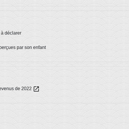
 à déclarer
perçues par son enfant
open_in_new
 revenus de 2022