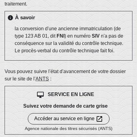
traitement.
À savoir
info
la conversion d'une ancienne immatriculation (de
type 123 AB 01, dit
FNI
) en numéro
SIV
n'a pas de
conséquence sur la validité du contrôle technique.
Le procès-verbal du contrôle technique fait foi.
Vous pouvez suivre l'état d'avancement de votre dossier
sur le site de l'
ANTS
:
desktop_mac
SERVICE EN LIGNE
Suivez votre demande de carte grise
open_in_new
Accéder au service en ligne
Agence nationale des titres sécurisés (ANTS)