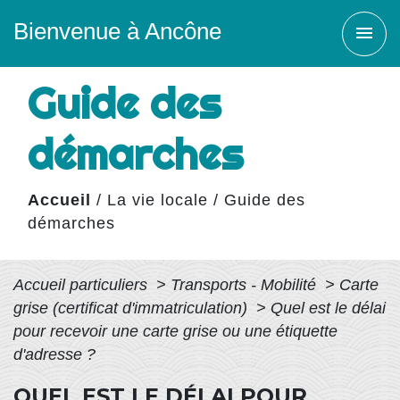
Bienvenue à Ancône
menu
Guide des
démarches
Accueil
/
La vie locale
/
Guide des
démarches
Accueil particuliers
>
Transports - Mobilité
>
Carte
grise (certificat d'immatriculation)
>
Quel est le délai
pour recevoir une carte grise ou une étiquette
d'adresse ?
QUEL EST LE DÉLAI POUR