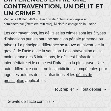
CONTRAVENTION, UN DÉLIT ET
UN CRIME ?
Vérifié le 08 Dec 2021 - Direction de l'information légale et
administrative (Première ministre), Ministère chargé de la justice
Les
contraventions
, les
délits
et les
crimes
sont les 3 types
d'infractions
punies par une sanction pénale (amende ou
prison). La principale différence se trouve au niveau de la
gravité de l'acte et de la sanction. La contravention est la
moins grave des 3 infractions, le délit est l'infraction
intermédiaire et le crime est l'infraction la plus grave. Une
autre différence concerne les juridictions compétentes pour
juger les auteurs de ces infractions et les
délais de
prescription
applicables.
keyboard_arrow_up
keyboard_arrow_down
Tout replier
Tout déplier
Gravité de l'acte commis