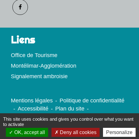
Liens
Office de Tourisme
Montélimar-Agglomération
Signalement ambroisie
Mentions légales
-
Politique de confidentialité
-
Accessibilité
-
Plan du site
-
Gestion des cookies
This site uses cookies and gives you control over what you want
to activate
OK, accept all
Deny all cookies
Personalize
Site créé en partenariat avec Réseau des Communes