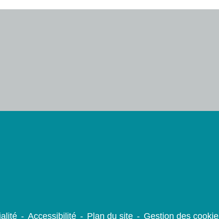
alité
-
Accessibilité
-
Plan du site
-
Gestion des cookie