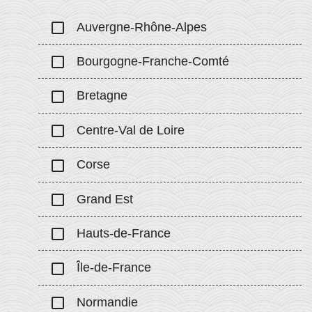
check_box_outline_blank
Auvergne-Rhône-Alpes
check_box_outline_blank
Bourgogne-Franche-Comté
check_box_outline_blank
Bretagne
check_box_outline_blank
Centre-Val de Loire
check_box_outline_blank
Corse
check_box_outline_blank
Grand Est
check_box_outline_blank
Hauts-de-France
check_box_outline_blank
Île-de-France
check_box_outline_blank
Normandie