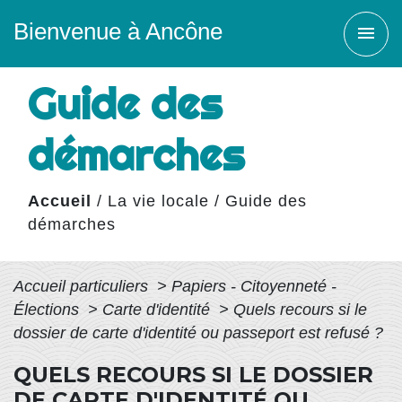
Bienvenue à Ancône
menu
Guide des
démarches
Accueil
/
La vie locale
/
Guide des
démarches
Accueil particuliers
>
Papiers - Citoyenneté -
Élections
>
Carte d'identité
>
Quels recours si le
dossier de carte d'identité ou passeport est refusé ?
QUELS RECOURS SI LE DOSSIER
DE CARTE D'IDENTITÉ OU