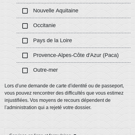
check_box_outline_blank
Nouvelle Aquitaine
check_box_outline_blank
Occitanie
check_box_outline_blank
Pays de la Loire
check_box_outline_blank
Provence-Alpes-Côte d'Azur (Paca)
check_box_outline_blank
Outre-mer
Lors d'une demande de carte d'identité ou de passeport,
vous pouvez rencontrer des difficultés que vous estimez
injustifiées. Vos moyens de recours dépendent de
l'administration qui a rejeté votre dossier.