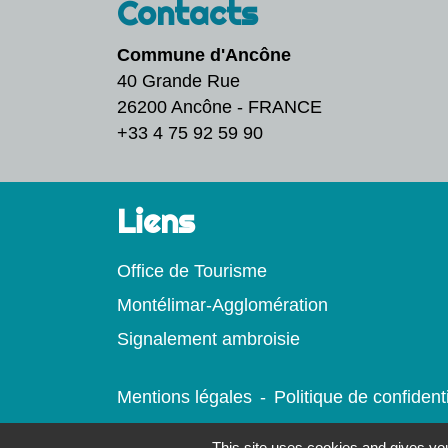
Contacts
Commune d'Ancône
40 Grande Rue
26200 Ancône - FRANCE
+33 4 75 92 59 90
Liens
Office de Tourisme
Montélimar-Agglomération
Signalement ambroisie
Mentions légales
-
Politique de confidenti
This site uses cookies and gives you