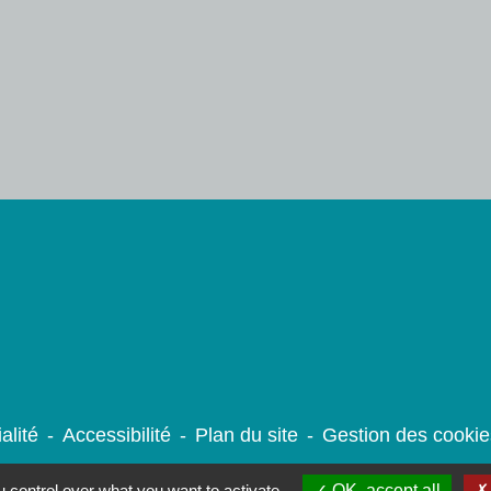
alité
-
Accessibilité
-
Plan du site
-
Gestion des cookie
 control over what you want to activate
OK, accept all