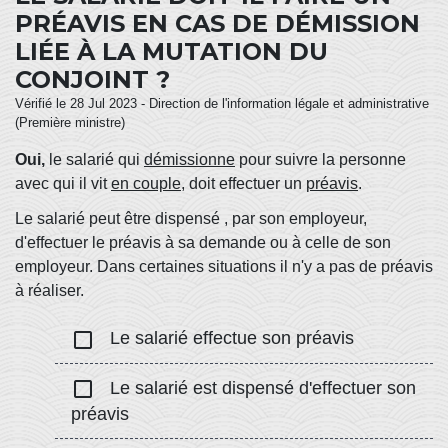
PRÉAVIS EN CAS DE DÉMISSION
LIÉE À LA MUTATION DU
CONJOINT ?
Vérifié le 28 Jul 2023 - Direction de l'information légale et administrative
(Première ministre)
Oui,
le salarié qui
démissionne
pour suivre la personne
avec qui il vit
en couple
, doit effectuer un
préavis
.
Le salarié peut être dispensé , par son employeur,
d'effectuer le préavis à sa demande ou à celle de son
employeur. Dans certaines situations il n'y a pas de préavis
à réaliser.
check_box_outline_blank
Le salarié effectue son préavis
check_box_outline_blank
Le salarié est dispensé d'effectuer son
préavis