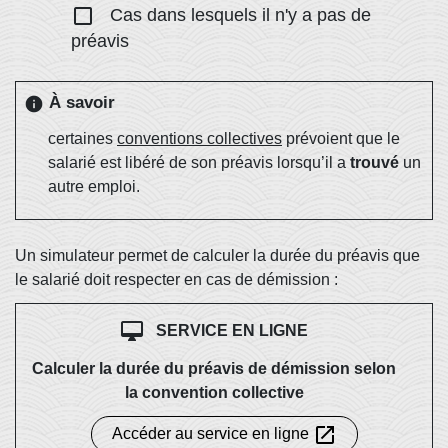
check_box_outline_blank
Cas dans lesquels il n'y a pas de
préavis
À savoir
info
certaines
conventions collectives
prévoient que le
salarié est libéré de son préavis lorsqu’il a
trouvé
un
autre emploi.
Un simulateur permet de calculer la durée du préavis que
le salarié doit respecter en cas de démission :
desktop_mac
SERVICE EN LIGNE
Calculer la durée du préavis de démission selon
la convention collective
open_in_new
Accéder au service en ligne