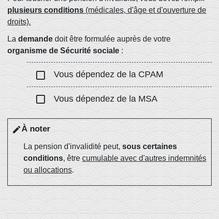
plusieurs conditions
(médicales, d'âge et d'ouverture de
droits).
La
demande
doit être formulée auprès de votre
organisme de Sécurité sociale
:
check_box_outline_blank
Vous dépendez de la CPAM
check_box_outline_blank
Vous dépendez de la MSA
À noter
edit
La pension d'invalidité peut,
sous certaines
conditions
, être
cumulable avec d'autres indemnités
ou allocations
.