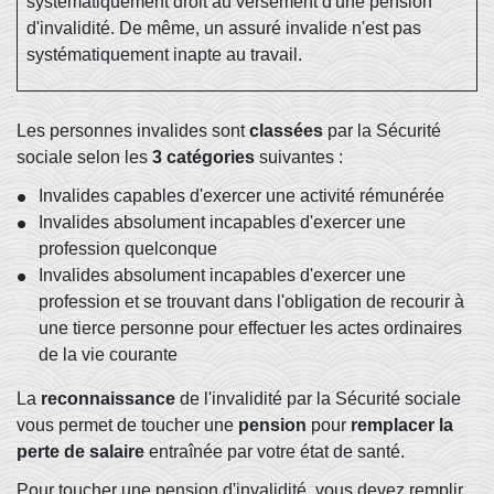
systématiquement droit au versement d'une pension
d'invalidité. De même, un assuré invalide n'est pas
systématiquement inapte au travail.
Les personnes invalides sont
classées
par la Sécurité
sociale selon les
3 catégories
suivantes :
Invalides capables d'exercer une activité rémunérée
Invalides absolument incapables d'exercer une
profession quelconque
Invalides absolument incapables d'exercer une
profession et se trouvant dans l'obligation de recourir à
une tierce personne pour effectuer les actes ordinaires
de la vie courante
La
reconnaissance
de l'invalidité par la Sécurité sociale
vous permet de toucher une
pension
pour
remplacer la
perte de salaire
entraînée par votre état de santé.
Pour toucher une pension d'invalidité, vous devez remplir