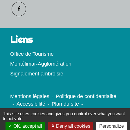
Liens
Office de Tourisme
Montélimar-Agglomération
Signalement ambroisie
Mentions légales
-
Politique de confidentialité
-
Accessibilité
-
Plan du site
-
Gestion des cookies
This site uses cookies and gives you control over what you want
to activate
OK, accept all
Deny all cookies
Personalize
Site créé en partenariat avec Réseau des Communes