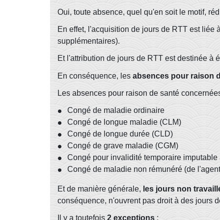
Oui, toute absence, quel qu'en soit le motif, ré
En effet, l'acquisition de jours de RTT est lié
supplémentaires).
Et l'attribution de jours de RTT est destinée à
En conséquence, les
absences pour raison 
Les absences pour raison de santé concernées 
Congé de maladie ordinaire
Congé de longue maladie (CLM)
Congé de longue durée (CLD)
Congé de grave maladie (CGM)
Congé pour invalidité temporaire imputable a
Congé de maladie non rémunéré (de l'agent 
Et de manière générale,
les jours non travaill
conséquence, n'ouvrent pas droit à des jours 
Il y a toutefois
2 exceptions
: