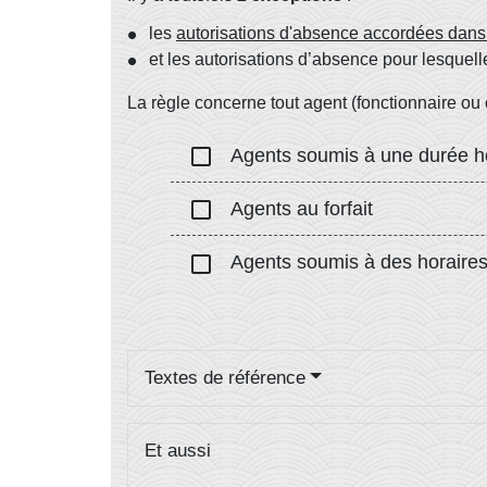
les
autorisations d'absence accordées dans 
et les autorisations d’absence pour lesquelles
La règle concerne tout agent (fonctionnaire ou 
check_box_outline_blank
Agents soumis à une durée heb
check_box_outline_blank
Agents au forfait
check_box_outline_blank
Agents soumis à des horaires
Textes de référence
Et aussi