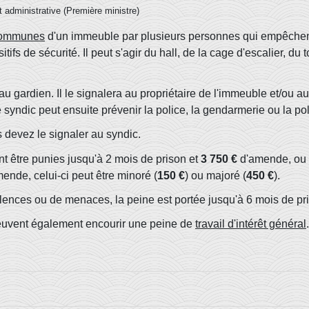
et administrative (Première ministre)
communes
d'un immeuble par plusieurs personnes qui empêchent 
s de sécurité. Il peut s'agir du hall, de la cage d'escalier, du toi
u gardien. Il le signalera au propriétaire de l'immeuble et/ou a
e syndic peut ensuite prévenir la police, la gendarmerie ou la po
 devez le signaler au syndic.
t être punies jusqu'à 2 mois de prison et
3 750 €
d'amende, ou 
ende, celui-ci peut être minoré (
150 €
) ou majoré (
450 €
).
ences ou de menaces, la peine est portée jusqu'à 6 mois de pr
euvent également encourir une peine de
travail d'intérêt général
.