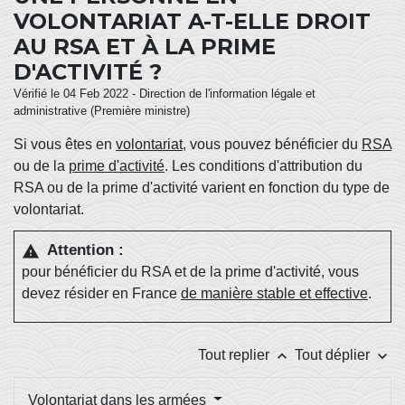
VOLONTARIAT A-T-ELLE DROIT
AU RSA ET À LA PRIME
D'ACTIVITÉ ?
Vérifié le 04 Feb 2022 - Direction de l'information légale et
administrative (Première ministre)
Si vous êtes en
volontariat
, vous pouvez bénéficier du
RSA
ou de la
prime d'activité
. Les conditions d'attribution du
RSA ou de la prime d'activité varient en fonction du type de
volontariat.
Attention :
warning
pour bénéficier du RSA et de la prime d'activité, vous
devez résider en France
de manière stable et effective
.
keyboard_arrow_up
keyboard_arrow_down
Tout replier
Tout déplier
Volontariat dans les armées