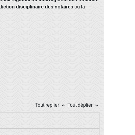
idiction disciplinaire des notaires
ou la
keyboard_arrow_up
keyboard_arrow_down
Tout replier
Tout déplier