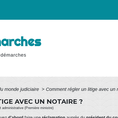
marches
 démarches
du monde judiciaire
>
Comment régler un litige avec un 
IGE AVEC UN NOTAIRE ?
et administrative (Première ministre)
evez
d'abord
faire une
réclamation
auprès du
président du con