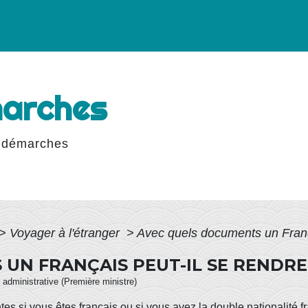
marches
 démarches
>
Voyager à l'étranger
>
Avec quels documents un França
UN FRANÇAIS PEUT-IL SE RENDRE 
et administrative (Première ministre)
tes si vous êtes français ou si vous avez la double nationalité f