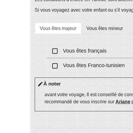
Si vous voyagez avec votre enfant ou s'il vo
Vous êtes majeur
Vous êtes mineur
check_box_outline_blank
Vous êtes français
check_box_outline_blank
Vous êtes Franco-tunisien
À noter
edit
avant votre voyage, Il est conseillé de cons
recommandé de vous inscrire sur
Ariane
p