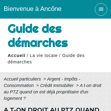
Bienvenue à Ancône
menu
Guide des
démarches
Accueil
/
La vie locale
/
Guide des
démarches
Accueil particuliers
>
Argent - Impôts -
Consommation
>
Crédit immobilier
>
A t-on droit
au PTZ quand on est déjà propriétaire d'un
logement ?
A T-ON DROIT AU PTZ QUAND