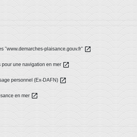
open_in_new
ites "www.demarches-plaisance.gouv.fr"
open_in_new
s pour une navigation en mer
open_in_new
 usage personnel (Ex-DAFN)
open_in_new
aisance en mer