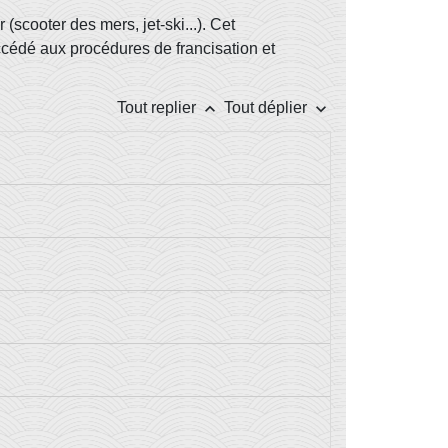
scooter des mers, jet-ski...). Cet
uccédé aux procédures de francisation et
keyboard_arrow_up
keyboard_arrow_down
Tout replier
Tout déplier