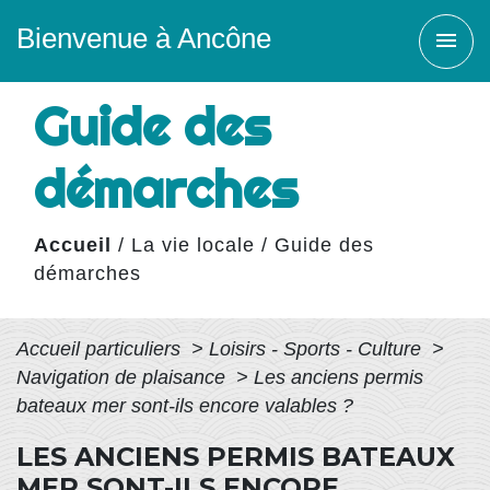
Bienvenue à Ancône
menu
Guide des
démarches
Accueil
/
La vie locale
/
Guide des
démarches
Accueil particuliers
>
Loisirs - Sports - Culture
>
Navigation de plaisance
>
Les anciens permis
bateaux mer sont-ils encore valables ?
LES ANCIENS PERMIS BATEAUX
MER SONT-ILS ENCORE