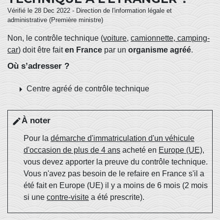
Vérifié le 28 Dec 2022 - Direction de l'information légale et
administrative (Première ministre)
Non, le contrôle technique (
voiture
,
camionnette
,
camping-
car
) doit être fait
en France
par un
organisme agréé
.
Où s’adresser ?
arrow_right
Centre agréé de contrôle technique
À noter
edit
Pour la
démarche d'immatriculation d'un véhicule
d'occasion de plus de 4 ans
acheté en
Europe (UE)
,
vous devez apporter la preuve du contrôle technique.
Vous n'avez pas besoin de le refaire en France s'il a
été fait en Europe (UE) il y a moins de 6 mois (2 mois
si une
contre-visite
a été prescrite).