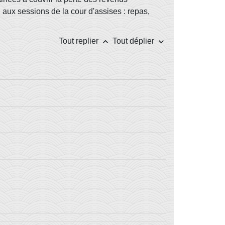
 aux sessions de la cour d'assises : repas,
keyboard_arrow_up
keyboard_arrow_down
Tout replier
Tout déplier