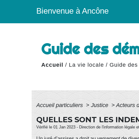
Bienvenue à Ancône
Guide des dé
Accueil
/
La vie locale
/
Guide des
Accueil particuliers
>
Justice
>
Acteurs 
QUELLES SONT LES INDEM
Vérifié le 01 Jan 2023 - Direction de l'information légale 
Un juré d'assises a droit au versement de dive