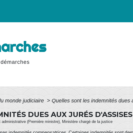
marches
 démarches
du monde judiciaire
>
Quelles sont les indemnités dues a
NITÉS DUES AUX JURÉS D'ASSISES
et administrative (Première ministre), Ministère chargé de la justice
rses indemnités compensatrices. Certaines indemnités sont dest