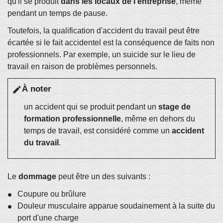
qu'il se produit
dans les locaux de l'entreprise
, même
pendant un temps de pause.
Toutefois, la qualification d'accident du travail peut être
écartée si le fait accidentel est la conséquence de faits non
professionnels. Par exemple, un suicide sur le lieu de
travail en raison de problèmes personnels.
À noter
edit
un accident qui se produit pendant un
stage de
formation professionnelle
, même en dehors du
temps de travail, est considéré comme un
accident
du travail
.
Le
dommage
peut être un des suivants :
Coupure ou brûlure
Douleur musculaire apparue soudainement à la suite du
port d'une charge