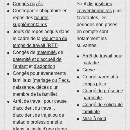
Congés payés
Sauf
dispositions
Contrepartie obligatoire en
conventionnelles
plus
repos des
heures
favorables, les
supplémentaires
périodes non prises
Jours de repos acquis dans
en compte sont
le cadre de la
réduction du
notamment les
temps de travail (RTT)
suivantes :
Congés de
maternité
, de
Arrêt de travail pour
paternité et d'accueil de
maladie
l'enfant
et
d'adoption
Grève
Congés pour événements
Congé parental à
familiaux (
mariage ou Pacs
,
temps plein
naissance
,
décès d'un
Congé de présence
membre de la famille
)
parentale
Arrêt de travail
pour cause
Congé de solidarité
d'accident du travail,
familiale
d'accident de trajet ou de
Mise à pied
maladie professionnelle
(dans la limite d'une durée