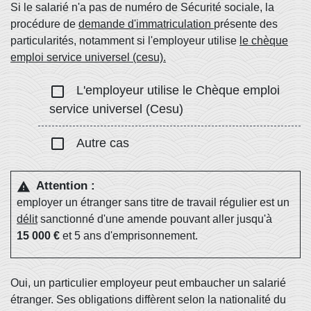
Si le salarié n'a pas de numéro de Sécurité sociale, la
procédure de
demande d'immatriculation
présente des
particularités, notamment si l'employeur utilise
le chèque
emploi service universel (cesu).
check_box_outline_blank
L'employeur utilise le Chèque emploi
service universel (Cesu)
check_box_outline_blank
Autre cas
Attention :
warning
employer un étranger sans titre de travail régulier est un
délit
sanctionné d'une amende pouvant aller jusqu'à
15 000 €
et 5 ans d'emprisonnement.
Oui, un particulier employeur peut embaucher un salarié
étranger. Ses obligations diffèrent selon la nationalité du