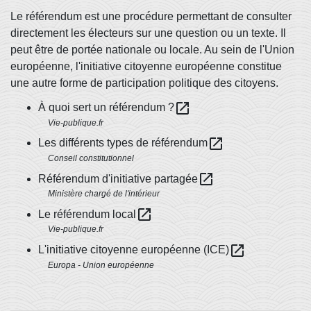
Le référendum est une procédure permettant de consulter
directement les électeurs sur une question ou un texte. Il
peut être de portée nationale ou locale. Au sein de l'Union
européenne, l'initiative citoyenne européenne constitue
une autre forme de participation politique des citoyens.
open_in_new
À quoi sert un référendum ?
Vie-publique.fr
open_in_new
Les différents types de référendum
Conseil constitutionnel
open_in_new
Référendum d'initiative partagée
Ministère chargé de l'intérieur
open_in_new
Le référendum local
Vie-publique.fr
open_in_new
L'initiative citoyenne européenne (ICE)
Europa - Union européenne