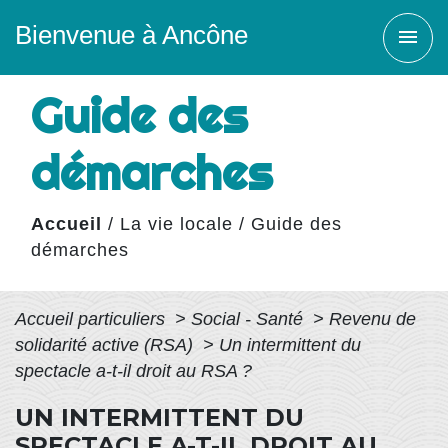
Bienvenue à Ancône
menu
Guide des
démarches
Accueil
/
La vie locale
/
Guide des
démarches
Accueil particuliers
>
Social - Santé
>
Revenu de
solidarité active (RSA)
>
Un intermittent du
spectacle a-t-il droit au RSA ?
UN INTERMITTENT DU
SPECTACLE A-T-IL DROIT AU