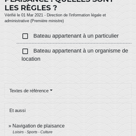
LES RÈGLES ?
Vérifié le 01 Mar 2021 - Direction de l'information légale et
administrative (Première ministre)
check_box_outline_blank
Bateau appartenant à un particulier
check_box_outline_blank
Bateau appartenant à un organisme de
location
Textes de référence
Et aussi
Navigation de plaisance
Loisirs - Sports - Culture