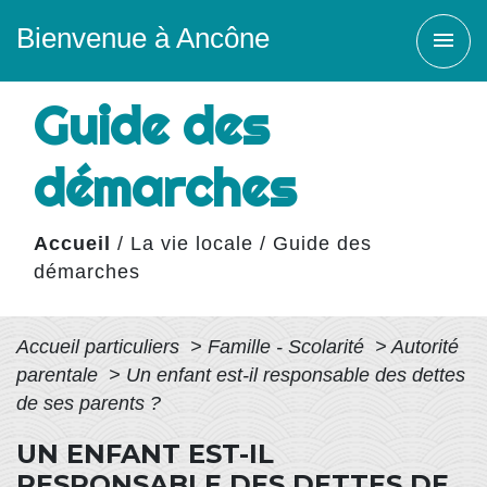
Bienvenue à Ancône
menu
Guide des
démarches
Accueil
/
La vie locale
/
Guide des
démarches
Accueil particuliers
>
Famille - Scolarité
>
Autorité
parentale
>
Un enfant est-il responsable des dettes
de ses parents ?
UN ENFANT EST-IL
RESPONSABLE DES DETTES DE