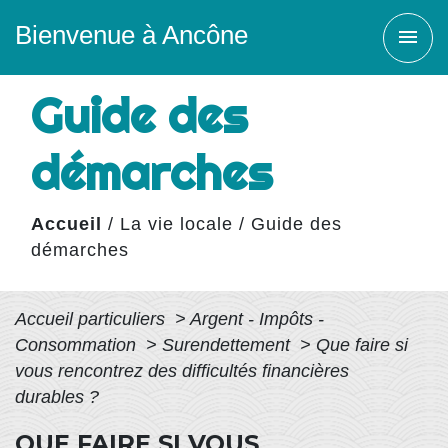
Bienvenue à Ancône
menu
Guide des
démarches
Accueil
/
La vie locale
/
Guide des
démarches
Accueil particuliers
>
Argent - Impôts -
Consommation
>
Surendettement
>
Que faire si
vous rencontrez des difficultés financières
durables ?
QUE FAIRE SI VOUS