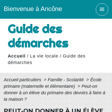
Bienvenue à Ancône
menu
Guide des
démarches
Accueil
/
La vie locale
/
Guide des
démarches
Accueil particuliers
>
Famille - Scolarité
>
École
primaire (maternelle et élémentaire)
>
Peut-on
donner à un élève du primaire des devoirs à faire à
la maison ?
PEUT-ON DONNER À UN ÉLÈVE