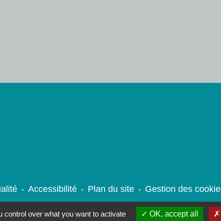
alité
-
Accessibilité
-
Plan du site
-
Gestion des cookie
 control over what you want to activate
OK, accept all
Site créé en partenariat avec Réseau des Communes