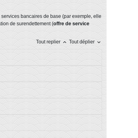
s services bancaires de base (par exemple, elle
ation de surendettement (
offre de service
keyboard_arrow_up
keyboard_arrow_down
Tout replier
Tout déplier