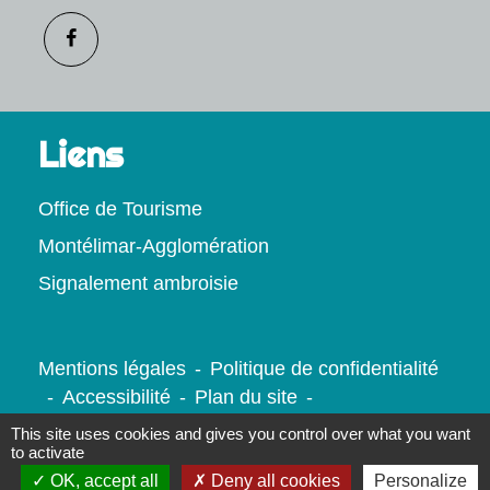
Liens
Office de Tourisme
Montélimar-Agglomération
Signalement ambroisie
Mentions légales
-
Politique de confidentialité
-
Accessibilité
-
Plan du site
-
Gestion des cookies
This site uses cookies and gives you control over what you want
to activate
OK, accept all
Deny all cookies
Personalize
Site créé en partenariat avec Réseau des Communes