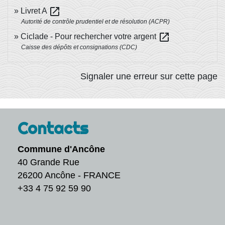
open_in_new
Livret A
Autorité de contrôle prudentiel et de résolution (ACPR)
open_in_new
Ciclade - Pour rechercher votre argent
Caisse des dépôts et consignations (CDC)
Signaler une erreur sur cette page
Contacts
Commune d'Ancône
40 Grande Rue
26200 Ancône - FRANCE
+33 4 75 92 59 90