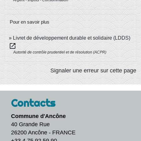
Argent - Impôts - Consommation
Pour en savoir plus
Livret de développement durable et solidaire (LDDS)
open_in_new
Autorité de contrôle prudentiel et de résolution (ACPR)
Signaler une erreur sur cette page
Contacts
Commune d'Ancône
40 Grande Rue
26200 Ancône - FRANCE
+33 4 75 92 59 90