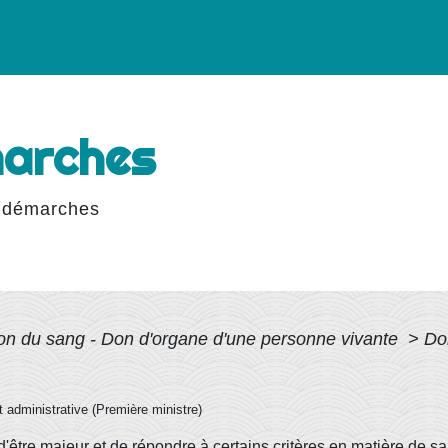
marches
 démarches
on du sang - Don d'organe d'une personne vivante
>
Do
et administrative (Première ministre)
d'être majeur et de répondre à certains critères en matière de s