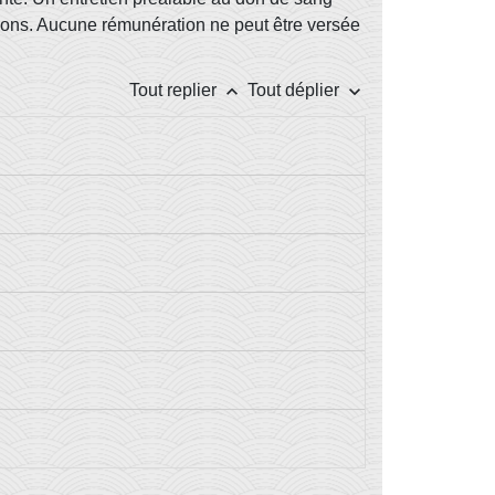
2 dons. Aucune rémunération ne peut être versée
keyboard_arrow_up
keyboard_arrow_down
Tout replier
Tout déplier