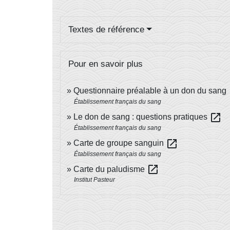
Textes de référence
Pour en savoir plus
o
Questionnaire préalable à un don du sang
Établissement français du sang
open_in_new
Le don de sang : questions pratiques
Établissement français du sang
open_in_new
Carte de groupe sanguin
Établissement français du sang
open_in_new
Carte du paludisme
Institut Pasteur