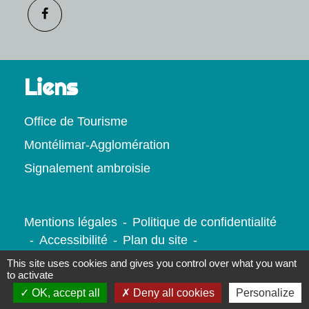
Liens
Office de Tourisme
Montélimar-Agglomération
Signalement ambroisie
Mentions légales
-
Politique de confidentialité
-
Accessibilité
-
Plan du site
-
Gestion des cookies
This site uses cookies and gives you control over what you want
to activate
OK, accept all
Deny all cookies
Personalize
Site créé en partenariat avec Réseau des Communes