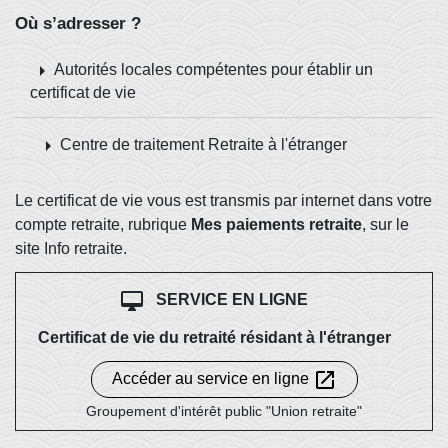
Où s’adresser ?
arrow_right
Autorités locales compétentes pour établir un
certificat de vie
arrow_right
Centre de traitement Retraite à l'étranger
Le certificat de vie vous est transmis par internet dans votre
compte retraite, rubrique
Mes paiements retraite
, sur le
site Info retraite.
desktop_mac
SERVICE EN LIGNE
Certificat de vie du retraité résidant à l'étranger
open_in_new
Accéder au service en ligne
Groupement d'intérêt public "Union retraite"