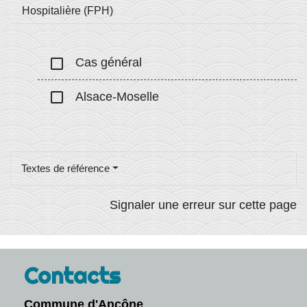
Hospitalière (FPH)
check_box_outline_blank
Cas général
check_box_outline_blank
Alsace-Moselle
Textes de référence
Signaler une erreur sur cette page
Contacts
Commune d'Ancône