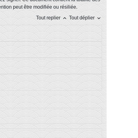
tion peut être modifiée ou résiliée.
keyboard_arrow_up
keyboard_arrow_down
Tout replier
Tout déplier