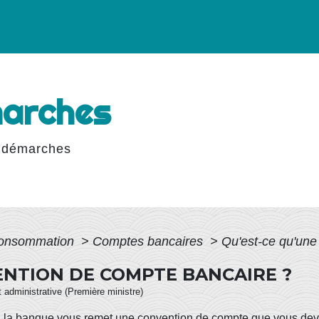
marches
 démarches
 Consommation
>
Comptes bancaires
>
Qu'est-ce qu'une
ENTION DE COMPTE BANCAIRE ?
et administrative (Première ministre)
, la banque vous remet une convention de compte que vous devez