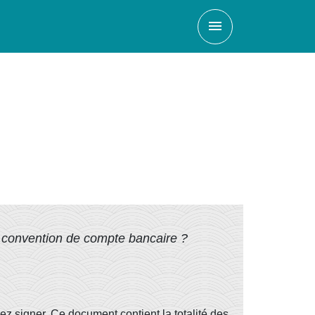
menu
 convention de compte bancaire ?
 signer. Ce document contient la totalité des