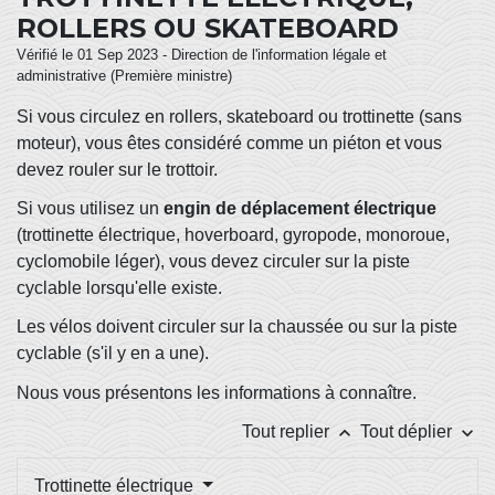
ROLLERS OU SKATEBOARD
Vérifié le 01 Sep 2023 - Direction de l'information légale et
administrative (Première ministre)
Si vous circulez en rollers, skateboard ou trottinette (sans
moteur), vous êtes considéré comme un piéton et vous
devez rouler sur le trottoir.
Si vous utilisez un
engin de déplacement électrique
(trottinette électrique, hoverboard, gyropode, monoroue,
cyclomobile léger), vous devez circuler sur la piste
cyclable lorsqu'elle existe.
Les vélos doivent circuler sur la chaussée ou sur la piste
cyclable (s'il y en a une).
Nous vous présentons les informations à connaître.
keyboard_arrow_up
keyboard_arrow_down
Tout replier
Tout déplier
Trottinette électrique