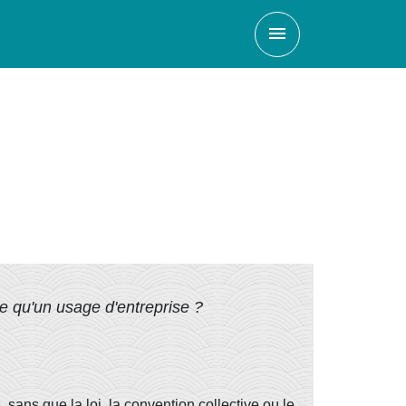
menu
e qu'un usage d'entreprise ?
sans que la loi, la convention collective ou le