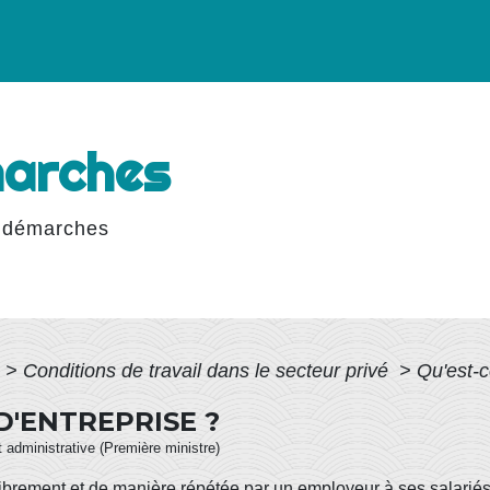
marches
 démarches
>
Conditions de travail dans le secteur privé
>
Qu'est-c
D'ENTREPRISE ?
et administrative (Première ministre)
brement et de manière répétée par un employeur à ses salariés, 