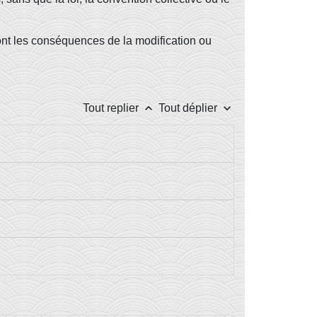
ont les conséquences de la modification ou
keyboard_arrow_up
keyboard_arrow_down
Tout replier
Tout déplier