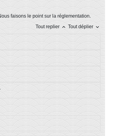
Nous faisons le point sur la réglementation.
keyboard_arrow_up
keyboard_arrow_down
Tout replier
Tout déplier