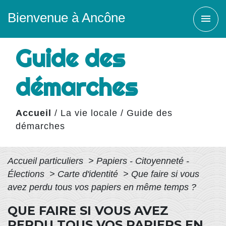
Bienvenue à Ancône
menu
Guide des
démarches
Accueil
/
La vie locale
/
Guide des
démarches
Accueil particuliers
>
Papiers - Citoyenneté -
Élections
>
Carte d'identité
>
Que faire si vous
avez perdu tous vos papiers en même temps ?
QUE FAIRE SI VOUS AVEZ
PERDU TOUS VOS PAPIERS EN