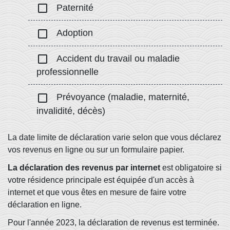
check_box_outline_blank
Paternité
check_box_outline_blank
Adoption
check_box_outline_blank
Accident du travail ou maladie
professionnelle
check_box_outline_blank
Prévoyance (maladie, maternité,
invalidité, décès)
La date limite de déclaration varie selon que vous déclarez
vos revenus en ligne ou sur un formulaire papier.
La déclaration des revenus par internet
est obligatoire si
votre résidence principale est équipée d'un accès à
internet et que vous êtes en mesure de faire votre
déclaration en ligne.
Pour l'année 2023, la déclaration de revenus est terminée.