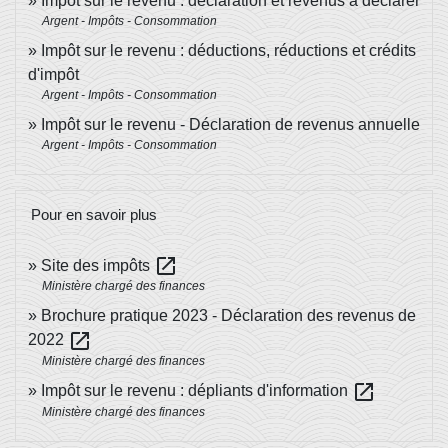
Impôt sur le revenu : déclaration et revenus à déclarer
Argent - Impôts - Consommation
Impôt sur le revenu : déductions, réductions et crédits
d'impôt
Argent - Impôts - Consommation
Impôt sur le revenu - Déclaration de revenus annuelle
Argent - Impôts - Consommation
Pour en savoir plus
open_in_new
Site des impôts
Ministère chargé des finances
Brochure pratique 2023 - Déclaration des revenus de
open_in_new
2022
Ministère chargé des finances
open_in_new
Impôt sur le revenu : dépliants d'information
Ministère chargé des finances