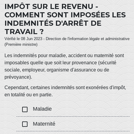
IMPÔT SUR LE REVENU -
COMMENT SONT IMPOSÉES LES
INDEMNITÉS D'ARRÊT DE
TRAVAIL ?
Vérifié le 08 Jun 2023 - Direction de l'information légale et administrative
(Première ministre)
Les indemnités pour maladie, accident ou maternité sont
imposables quelle que soit leur provenance (sécurité
sociale, employeur, organisme d'assurance ou de
prévoyance).
Cependant, certaines indemnités sont exonérées d'impôt,
en totalité ou en partie.
check_box_outline_blank
Maladie
check_box_outline_blank
Maternité