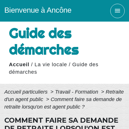
Bienvenue à Ancône
menu
Guide des
démarches
Accueil
/
La vie locale
/
Guide des
démarches
Accueil particuliers
>
Travail - Formation
>
Retraite
d'un agent public
>
Comment faire sa demande de
retraite lorsqu'on est agent public ?
COMMENT FAIRE SA DEMANDE
DE RETRAITE LORSQU'ON EST