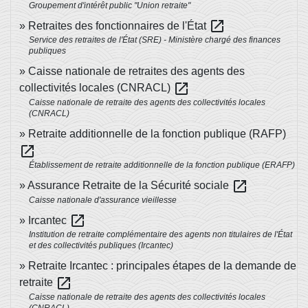
Groupement d'intérêt public "Union retraite"
open_in_new
Retraites des fonctionnaires de l'État
Service des retraites de l'État (SRE) - Ministère chargé des finances
publiques
Caisse nationale de retraites des agents des
open_in_new
collectivités locales (CNRACL)
Caisse nationale de retraite des agents des collectivités locales
(CNRACL)
Retraite additionnelle de la fonction publique (RAFP)
open_in_new
Établissement de retraite additionnelle de la fonction publique (ERAFP)
open_in_new
Assurance Retraite de la Sécurité sociale
Caisse nationale d'assurance vieillesse
open_in_new
Ircantec
Institution de retraite complémentaire des agents non titulaires de l'État
et des collectivités publiques (Ircantec)
Retraite Ircantec : principales étapes de la demande de
open_in_new
retraite
Caisse nationale de retraite des agents des collectivités locales