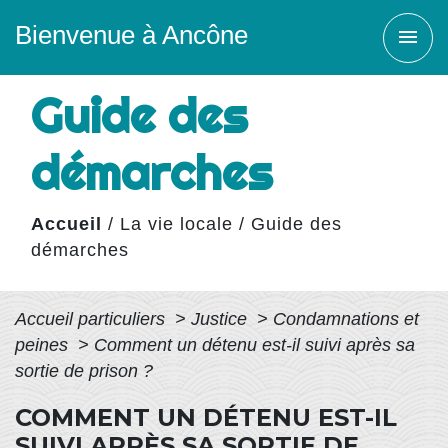
Bienvenue à Ancône
menu
Guide des
démarches
Accueil
/
La vie locale
/
Guide des
démarches
Accueil particuliers
>
Justice
>
Condamnations et
peines
>
Comment un détenu est-il suivi après sa
sortie de prison ?
COMMENT UN DÉTENU EST-IL
SUIVI APRÈS SA SORTIE DE